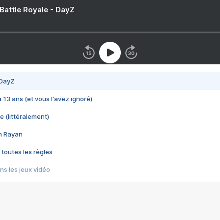
 Battle Royale - DayZ
 DayZ
 a 13 ans (et vous l'avez ignoré)
e (littéralement)
im Rayan
 toutes les règles
s les jeux vidéo
us choquant de Rockstar ? - Le scandale BULLY
e plus moche de Steam