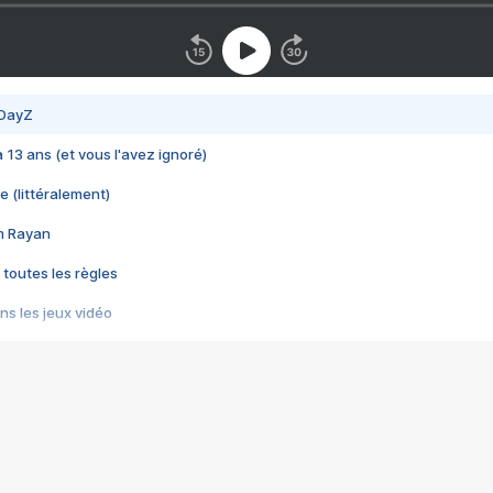
 DayZ
 a 13 ans (et vous l'avez ignoré)
e (littéralement)
im Rayan
 toutes les règles
s les jeux vidéo
us choquant de Rockstar ? - Le scandale BULLY
e plus moche de Steam
du RÊVE tourne au CAUCHEMAR
pendant 8 heures