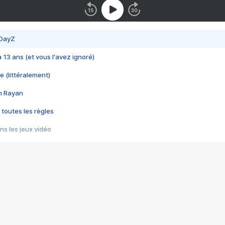
 DayZ
 a 13 ans (et vous l'avez ignoré)
e (littéralement)
im Rayan
 toutes les règles
s les jeux vidéo
us choquant de Rockstar ? - Le scandale BULLY
e plus moche de Steam
du RÊVE tourne au CAUCHEMAR
pendant 8 heures
it… à tort