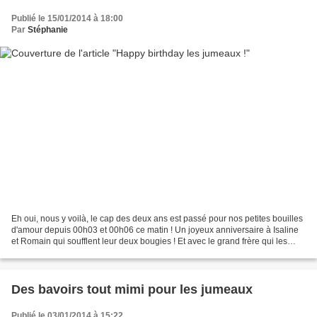
Publié le 15/01/2014 à 18:00
Par
Stéphanie
Eh oui, nous y voilà, le cap des deux ans est passé pour nos petites bouilles
d'amour depuis 00h03 et 00h06 ce matin ! Un joyeux anniversaire à Isaline
et Romain qui soufflent leur deux bougies ! Et avec le grand frère qui les
aide dans cette dure tâche...
Des bavoirs tout mimi pour les jumeaux
Publié le 03/01/2014 à 15:22