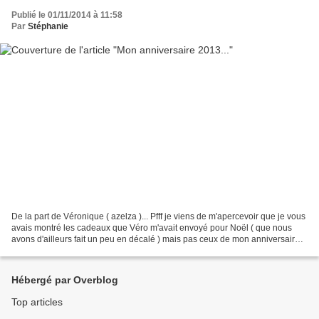
Publié le 01/11/2014 à 11:58
Par
Stéphanie
De la part de Véronique ( azelza )... Pfff je viens de m'apercevoir que je vous
avais montré les cadeaux que Véro m'avait envoyé pour Noël ( que nous
avons d'ailleurs fait un peu en décalé ) mais pas ceux de mon anniversaire.
Donc avant d'ariver au 13...
Hébergé par Overblog
Top articles