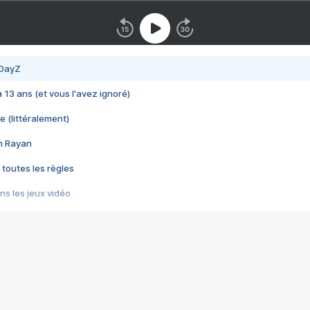
 DayZ
 a 13 ans (et vous l'avez ignoré)
e (littéralement)
im Rayan
 toutes les règles
s les jeux vidéo
us choquant de Rockstar ? - Le scandale BULLY
e plus moche de Steam
du RÊVE tourne au CAUCHEMAR
pendant 8 heures