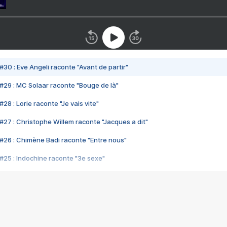
#30 : Eve Angeli raconte "Avant de partir"
#29 : MC Solaar raconte "Bouge de là"
28 : Lorie raconte "Je vais vite"
#27 : Christophe Willem raconte "Jacques a dit"
#26 : Chimène Badi raconte "Entre nous"
#25 : Indochine raconte "3e sexe"
#24 : Zaho raconte "C'est chelou"
#23 : Patrick Bruel raconte "Au café des délices"
#22 : Kyo raconte "Le chemin"