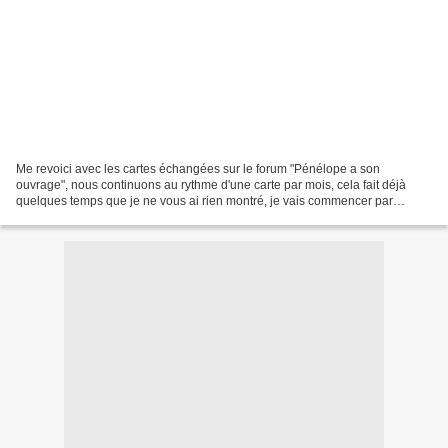
Me revoici avec les cartes échangées sur le forum "Pénélope a son
ouvrage", nous continuons au rythme d'une carte par mois, cela fait déjà
quelques temps que je ne vous ai rien montré, je vais commencer par
quelques cartes, histoire de combler le manque,...