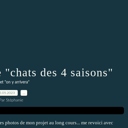
e "chats des 4 saisons"
et "on y arrivera"
2.05.2023
…
Par Stéphanie
 des photos de mon projet au long cours... me revoici avec